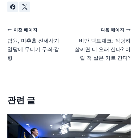
이전 페이지
다음 페이지
법원, 미추홀 전세사기
비만 팩트체크: 적당히
일당에 무더기 무죄·감
살찌면 더 오래 산다? 어
형
릴 적 살은 키로 간다?
관련 글