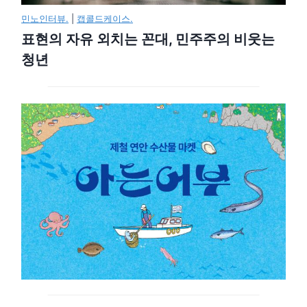
민노인터뷰.
|
캡콜드케이스.
표현의 자유 외치는 꼰대, 민주주의 비웃는
청년