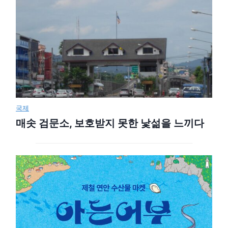
국제
매솟 검문소, 보호받지 못한 낯섦을 느끼다