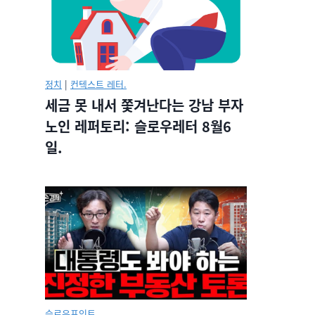
정치
|
컨텍스트 레터.
세금 못 내서 쫓겨난다는 강남 부자
노인 레퍼토리: 슬로우레터 8월6
일.
슬로우포인트