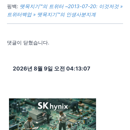
핑백:
뗏목지기™의 트위터 ~2013-07-20: 이것저것 »
트위터백업 » 뗏목지기™의 인생사분지계
댓글이 닫혔습니다.
2026년 8월 9일 오전 04:13:08