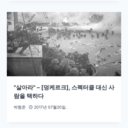
"살아라" – [덩케르크], 스펙터클 대신 사
람을 택하다
박형준
2017년 07월20일.