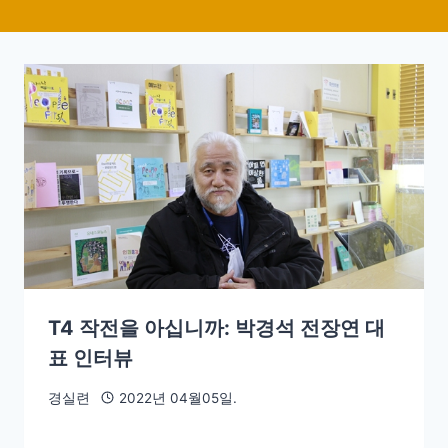
T4 작전을 아십니까: 박경석 전장연 대
표 인터뷰
경실련
2022년 04월05일.