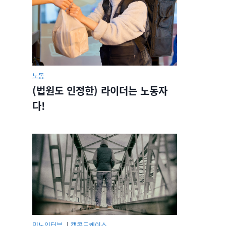
노동
(법원도 인정한) 라이더는 노동자
다!
민노인터뷰.
|
캡콜드케이스.