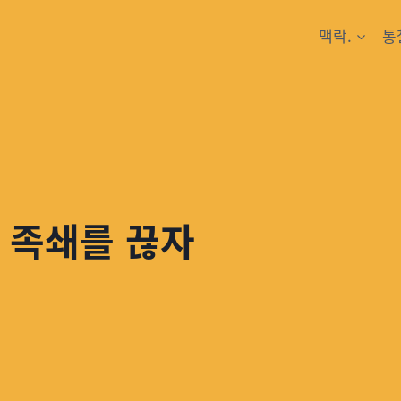
맥락.
통
 족쇄를 끊자