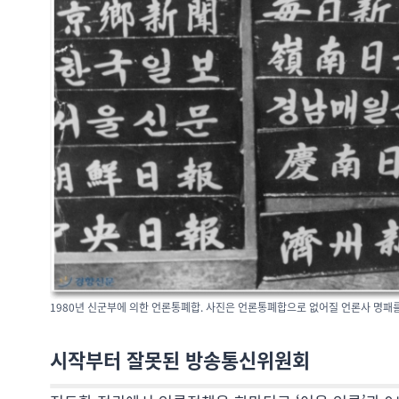
1980년 신군부에 의한 언론통폐합. 사진은 언론통폐합으로 없어질 언론사 명패를
시작부터 잘못된 방송통신위원회