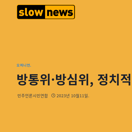
오피니언.
방통위·방심위, 정치적
민주언론시민연합
2023년 10월11일.