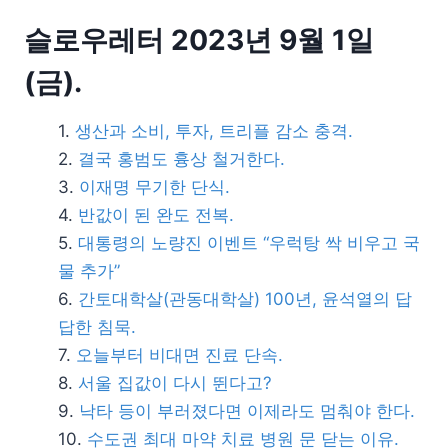
슬로우레터 2023년 9월 1일
(금).
생산과 소비, 투자, 트리플 감소 충격.
결국 홍범도 흉상 철거한다.
이재명 무기한 단식.
반값이 된 완도 전복.
대통령의 노량진 이벤트 “우럭탕 싹 비우고 국
물 추가”
간토대학살(관동대학살) 100년, 윤석열의 답
답한 침묵.
오늘부터 비대면 진료 단속.
서울 집값이 다시 뛴다고?
낙타 등이 부러졌다면 이제라도 멈춰야 한다.
수도권 최대 마약 치료 병원 문 닫는 이유.