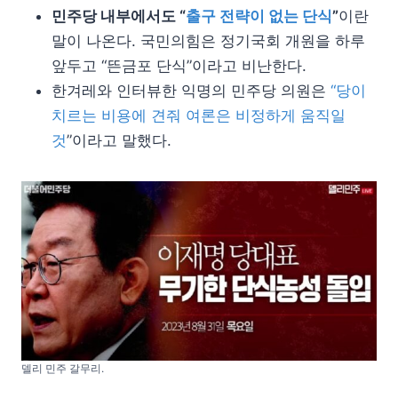
민주당 내부에서도 “
출구 전략이 없는 단식
”
이란
말이 나온다. 국민의힘은 정기국회 개원을 하루
앞두고 “뜬금포 단식”이라고 비난한다.
한겨레와 인터뷰한 익명의 민주당 의원은
“당이
치르는 비용에 견줘 여론은 비정하게 움직일
것
”이라고 말했다.
델리 민주 갈무리.