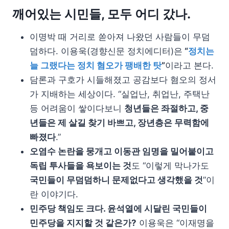
깨어있는 시민들, 모두 어디 갔나.
이명박 때 거리로 쏟아져 나왔던 사람들이 무덤
덤하다. 이용욱(경향신문 정치에디터)은
“
정치는
늘 그랬다는 정치 혐오가 팽배한 탓
”
이라고 본다.
담론과 구호가 시들해졌고 공감보다 혐오의 정서
가 지배하는 세상이다. “실업난, 취업난, 주택난
등 어려움이 쌓이다보니
청년들은 좌절하고, 중
년들은 제 살길 찾기 바쁘고, 장년층은 무력함에
빠졌다
.”
오염수 논란을 뭉개고 이동관 임명을 밀어붙이고
독립 투사들을 욕보이는 것
도 “이렇게 막나가도
국민들이 무덤덤하니 문제없다고 생각했을 것
”이
란 이야기다.
민주당 책임도 크다. 윤석열에 시달린 국민들이
민주당을 지지할 것 같은가?
이용욱은 “이재명을