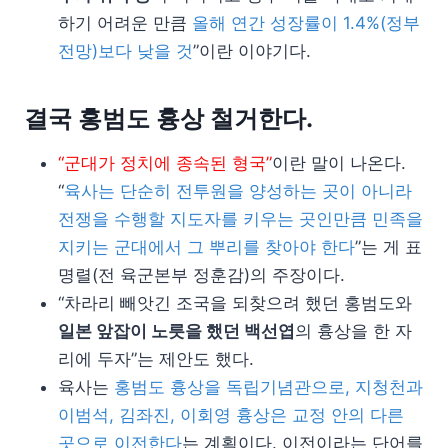
하기 어려운 만큼
올해 연간 성장률이 1.4%(정부
전망)보다 낮을 것
”이란 이야기다.
결국 홍범도 흉상 철거한다.
“군대가 정치에 종속된 형국”
이란 말이 나온다.
“
육사는 단순히 전투원을 양성하는 곳이 아니라
전쟁을 수행할 지도자를 키우는 곳인만큼 민족을
지키는 군대에서 그 뿌리를 찾아야 한다
”는 게 표
명렬(전 육군본부 정훈감)의 주장이다.
“차라리 빼앗긴 조국을 되찾으려 했던 홍범도와
일본 앞잡이 노릇을 했던 백선엽
의 흉상을 한 자
리에 두자”는 제안도 했다.
육사는
홍범도 흉상을 독립기념관으로, 지청천과
이범석, 김좌진, 이회영 흉상은 교정 안의 다른
곳으로 이전한다
는 계획이다. 이전이라는 단어를