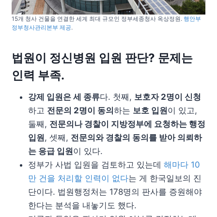
15개 청사 건물을 연결한 세계 최대 규모인 정부세종청사 옥상정원.
행안부
정부청사관리본부 제공
.
법원이 정신병원 입원 판단? 문제는
인력 부족.
강제 입원은 세 종류
다. 첫째,
보호자 2명이 신청
하고
전문의 2명이 동의
하는
보호 입원
이 있고,
둘째,
전문의나 경찰이 지방정부에 요청하는 행정
입원
, 셋째,
전문의와 경찰의 동의를 받아 의뢰하
는 응급 입원
이 있다.
정부가 사법 입원을 검토하고 있는데
해마다 10
만 건을 처리할 인력이 없다
는 게 한국일보의 진
단이다. 법원행정처는 178명의 판사를 증원해야
한다는 분석을 내놓기도 했다.