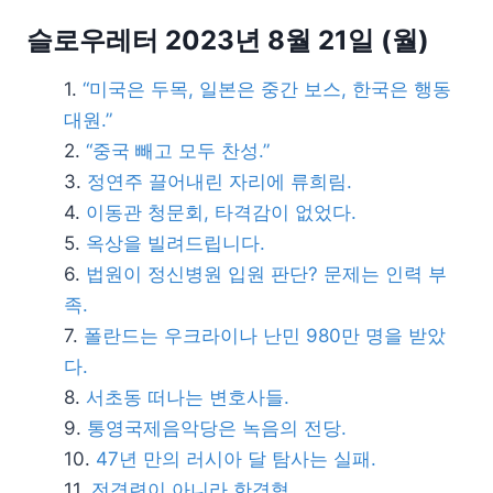
슬로우레터 2023년 8월 21일 (월)
“미국은 두목, 일본은 중간 보스, 한국은 행동
대원.”
“중국 빼고 모두 찬성.”
정연주 끌어내린 자리에 류희림.
이동관 청문회, 타격감이 없었다.
옥상을 빌려드립니다.
법원이 정신병원 입원 판단? 문제는 인력 부
족.
폴란드는 우크라이나 난민 980만 명을 받았
다.
서초동 떠나는 변호사들.
통영국제음악당은 녹음의 전당.
47년 만의 러시아 달 탐사는 실패.
전경련이 아니라 한경협.