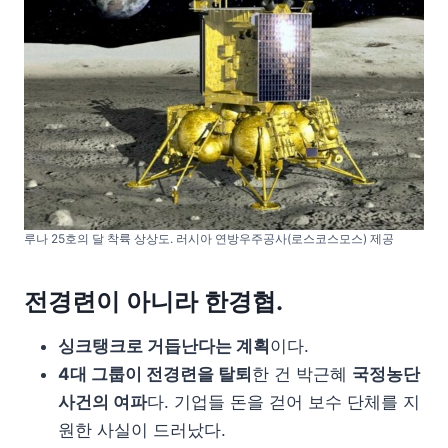
루나 25호의 달 착륙 상상도. 러시아 연방우주공사(로스코스모스) 제공
전경련이 아니라 한경협.
싱크탱크로 거듭난다는 계획
이다.
4대 그룹이 전경련을 탈퇴
한 건 박근혜
국정농단
사건의 여파
다. 기업들 돈을 걷어 보수 단체를 지
원한 사실이 드러났다.