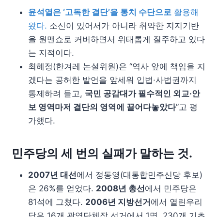
윤석열은 ‘고독한 결단’을 통치 수단으로
활용해
왔다.
소신이 있어서가 아니라 취약한 지지기반
을 원맨쇼로 커버하면서 위태롭게 질주하고 있다
는 지적이다.
최혜정(한겨레 논설위원)은 “역사 앞에 책임을 지
겠다는 공허한 발언을 앞세워 입법·사법권까지
통제하려 들고,
국민 공감대가 필수적인 외교·안
보 영역마저 결단의 영역에 끌어다놓았다
”고 평
가했다.
민주당의 세 번의 실패가 말하는 것.
2007년 대선
에서 정동영(대통합민주신당 후보)
은 26%를 얻었다.
2008년 총선
에서 민주당은
81석에 그쳤다.
2006년 지방선거
에서 열린우리
당은 16개 광역단체장 선거에서 1명, 230개 기초