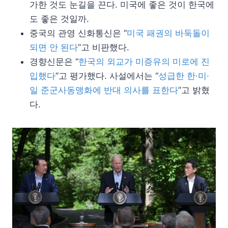
가한 것도 눈길을 끈다. 미국에 좋은 것이 한국에
도 좋은 것일까.
중국의 관영 신화통신은 “
미국 패권의 바둑돌이
되면 안 된다
”고 비판했다.
경향신문은 “
한국의 외교가 미증유의 미로에 진
입했다
”고 평가했다. 사설에서는 “
성급한 한·미·
일 준군사동맹화에 반대 의사를 표한다
”고 밝혔
다.