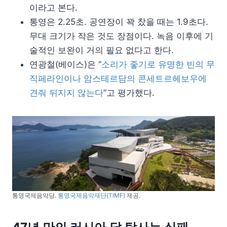
이라고 본다.
통영은 2.25초. 공연장이 꽉 찼을 때는 1.9초다.
무대 크기가 작은 것도 장점이다. 녹음 이후에 기
술적인 보완이 거의 필요 없다고 한다.
연광철(베이스)은 “
소리가 좋기로 유명한 빈의 무
직페라인이나 암스테르담의 콘세트르헤보우에
견줘 뒤지지 않는다
”고 평가했다.
통영국제음악당.
통영국제음악재단(TIMF)
제공.