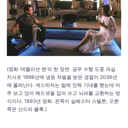
(영화 ‘데몰리션 맨’의 한 장면. 공무 수행 도중 과실
치사로 1996년에 냉동 처벌을 받은 경찰이 2036년
에 풀려난다. 섹스하자는 말에 잔뜩 기대를 했는데 마
주 보고 앉아 헤드셋을 집어 쓰고 뇌파를 교환하는 방
식이다. 1993년 영화. 왼쪽이 실베스타 스텔론, 오른
쪽은 산드라 블록.)