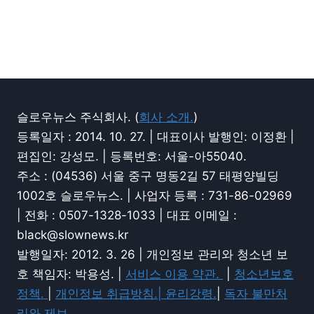
슬로우뉴스 주식회사. (
회사 소개.
)
등록일자 : 2014. 10. 27. | 대표이사 발행인: 이정환 |
편집인: 강성모. | 등록번호: 서울-아55040.
주소 : (04536) 서울 중구 명동2길 57 태평양빌딩
1002호 슬로우뉴스. | 사업자 등록 : 731-86-02969
| 전화 : 0507-1328-1033 | 대표 이메일 :
black@slownews.kr
발행일자: 2012. 3. 26 | 개인정보 관리와 청소년 보
호 책임자: 박용성. |
서비스 이용 약관.
|
청소년보호
정책.
|
개인정보 취급방침.|
윤리강령.
|
독자 불만처
리와 제보.