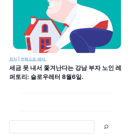
정치
|
컨텍스트 레터.
세금 못 내서 쫓겨난다는 강남 부자 노인 레
퍼토리: 슬로우레터 8월6일.