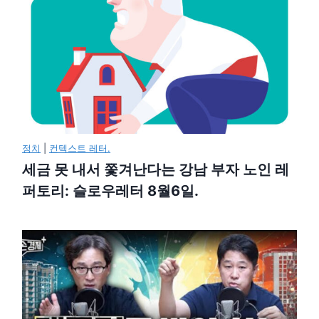
정치
|
컨텍스트 레터.
세금 못 내서 쫓겨난다는 강남 부자 노인 레
퍼토리: 슬로우레터 8월6일.