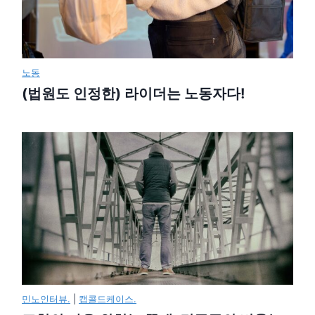
노동
(법원도 인정한) 라이더는 노동자다!
민노인터뷰.
|
캡콜드케이스.