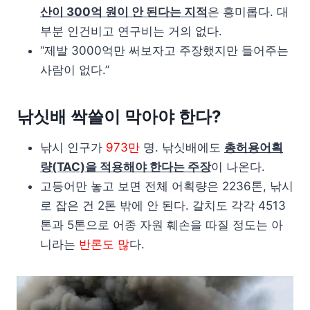
산이 300억 원이 안 된다는 지적
은 흥미롭다. 대
부분 인건비고 연구비는 거의 없다.
“제발 3000억만 써보자고 주장했지만 들어주는
사람이 없다.”
낚싯배 싹쓸이 막아야 한다?
낚시 인구가
973만
명. 낚싯배에도
총허용어획
량(TAC)을 적용해야 한다는 주장
이 나온다.
고등어만 놓고 보면 전체 어획량은 2236톤, 낚시
로 잡은 건 2톤 밖에 안 된다. 갈치도 각각 4513
톤과 5톤으로 어종 자원 훼손을 따질 정도는 아
니라는
반론도 많
다.