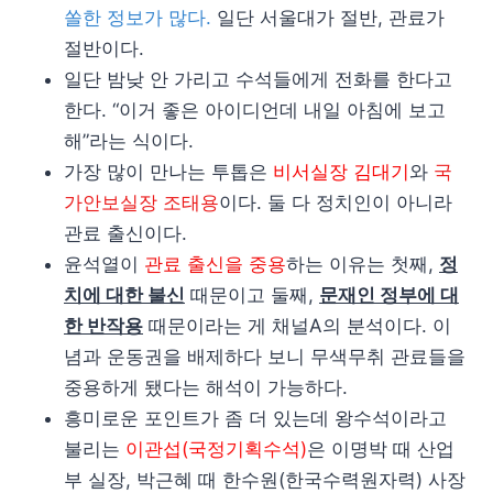
쏠한 정보가 많다.
일단 서울대가 절반, 관료가
절반이다.
일단 밤낮 안 가리고 수석들에게 전화를 한다고
한다. “이거 좋은 아이디언데 내일 아침에 보고
해”라는 식이다.
가장 많이 만나는 투톱은
비서실장 김대기
와
국
가안보실장 조태용
이다. 둘 다 정치인이 아니라
관료 출신이다.
윤석열이
관료 출신을 중용
하는 이유는 첫째,
정
치에 대한 불신
때문이고 둘째,
문재인 정부에 대
한 반작용
때문이라는 게 채널A의 분석이다. 이
념과 운동권을 배제하다 보니 무색무취 관료들을
중용하게 됐다는 해석이 가능하다.
흥미로운 포인트가 좀 더 있는데 왕수석이라고
불리는
이관섭(국정기획수석)
은 이명박 때 산업
부 실장, 박근혜 때 한수원(한국수력원자력) 사장