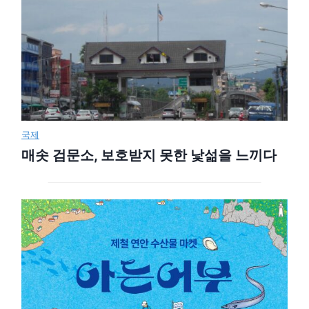
국제
매솟 검문소, 보호받지 못한 낯섦을 느끼다