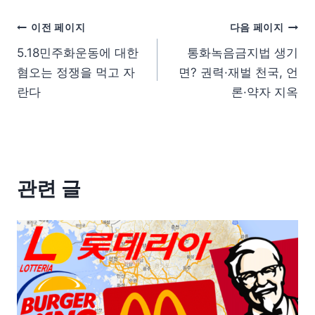
이전 페이지
다음 페이지
5.18민주화운동에 대한
통화녹음금지법 생기
혐오는 정쟁을 먹고 자
면? 권력·재벌 천국, 언
란다
론·약자 지옥
관련 글