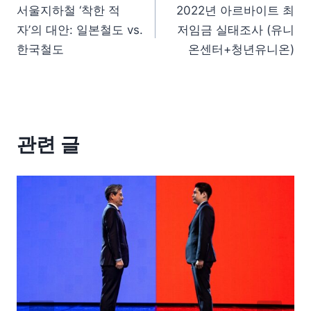
서울지하철 ‘착한 적
2022년 아르바이트 최
자’의 대안: 일본철도 vs.
저임금 실태조사 (유니
한국철도
온센터+청년유니온)
관련 글