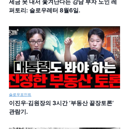
세금 못 내서 쫓겨난다는 강남 부자 노인 레
퍼토리: 슬로우레터 8월6일.
슬로우포인트
이진우·김원장의 3시간 ‘부동산 끝장토론’
관람기.