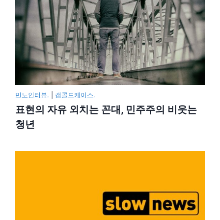
민노인터뷰.
|
캡콜드케이스.
표현의 자유 외치는 꼰대, 민주주의 비웃는
청년