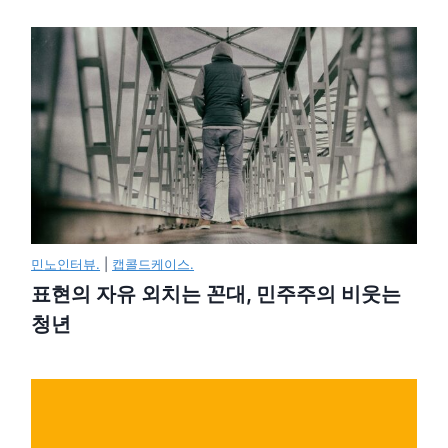
민노인터뷰.
|
캡콜드케이스.
표현의 자유 외치는 꼰대, 민주주의 비웃는
청년