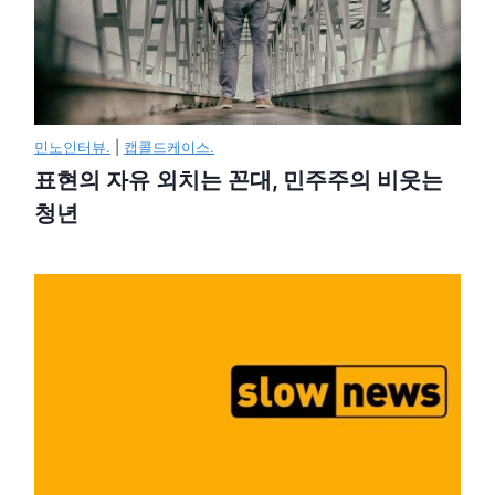
민노인터뷰.
|
캡콜드케이스.
표현의 자유 외치는 꼰대, 민주주의 비웃는
청년