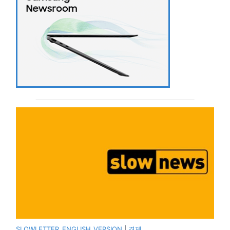
SLOWLETTER_ENGLISH_VERSION
|
경제