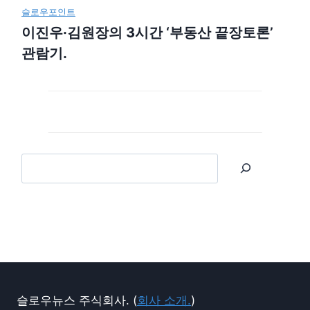
슬로우포인트
이진우·김원장의 3시간 ‘부동산 끝장토론’
관람기.
슬로우뉴스 주식회사. (
회사 소개.
)