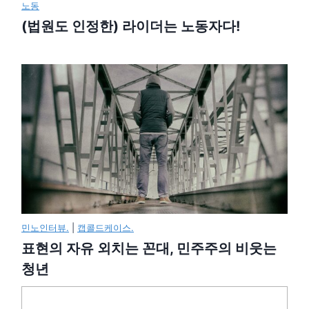
노동
(법원도 인정한) 라이더는 노동자다!
민노인터뷰.
|
캡콜드케이스.
표현의 자유 외치는 꼰대, 민주주의 비웃는
청년