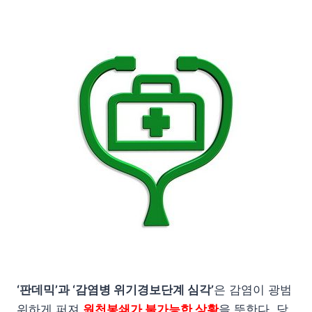
‘판데믹’과 ‘감염병 위기경보단계 심각’
은 감염이 광범
위하게 퍼져
원천봉쇄가 불가능한 상황
을 뜻한다. 당