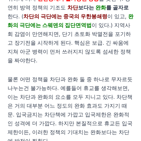
연히 방역 정책의 기조도
차단
보다는
완화
를 골자로
한다. (
차단의 극단에는 중국의 우한봉쇄령
이 있고,
완
화의 극단에는 스웨덴의 집단면역법
이 있다.) 지역사
회 감염이 만연해지면, 단기 초토화 박멸전을 포기하
고 장기전을 시작하게 된다. 핵심은 보급. 긴 싸움에
지쳐 아군 병력이 먼저 쓰러지지 않도록 섬세한 정책
을 짜야한다.
물론 어떤 정책을 차단과 완화 둘 중 하나로 무자르듯
나누는건 불가능하다. 예를들어 휴교를 생각해보면,
이는 차단과 완화의 요소를 모두 지니고 있다. 차단책
은 거의 대부분 어느 정도의 완화 효과도 가지기 때
문. 입국금지는 차단책에 가깝고 입국제한은 완화적
인 성격에 더 가깝다. 하지만 본질적으로 휴교든 입국
제한이든, 이러한 정책의 기대치는 완화보다는 차단