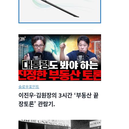
슬로우포인트
이진우·김원장의 3시간 ‘부동산 끝
장토론’ 관람기.