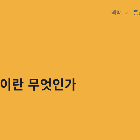
맥락.
통
)이란 무엇인가