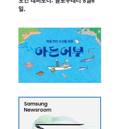
노인 레퍼토리: 슬로우레터 8월6
일.