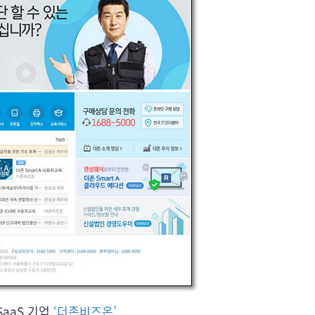
SaaS 기업
‘더존비즈온’