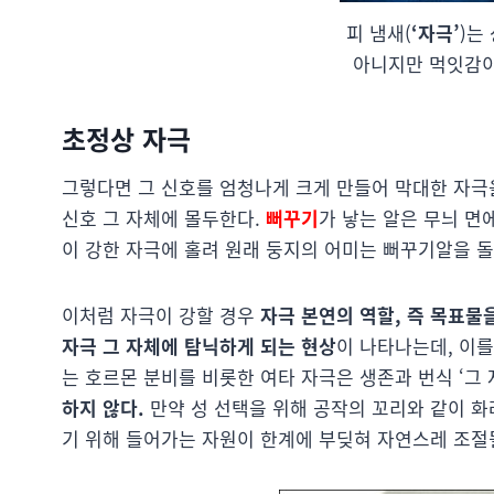
피 냄새(
‘자극’
)는
아니지만 먹잇감
초정상 자극
그렇다면 그 신호를 엄청나게 크게 만들어 막대한 자극
신호 그 자체에 몰두한다.
뻐꾸기
가 낳는 알은 무늬 면
이 강한 자극에 홀려 원래 둥지의 어미는 뻐꾸기알을 돌
이처럼 자극이 강할 경우
자극 본연의 역할, 즉 목표물
자극 그 자체에 탐닉하게 되는 현상
이 나타나는데, 이
는 호르몬 분비를 비롯한 여타 자극은 생존과 번식 ‘그 
하지 않다.
만약 성 선택을 위해 공작의 꼬리와 같이 화
기 위해 들어가는 자원이 한계에 부딪혀 자연스레 조절