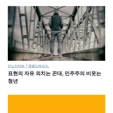
민노인터뷰.
|
캡콜드케이스.
표현의 자유 외치는 꼰대, 민주주의 비웃는
청년