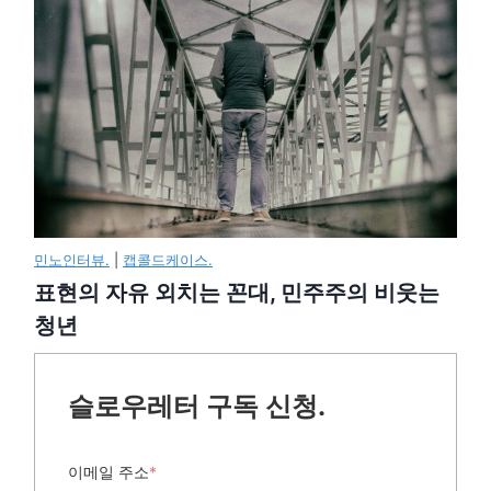
민노인터뷰.
|
캡콜드케이스.
표현의 자유 외치는 꼰대, 민주주의 비웃는
청년
슬로우레터 구독 신청.
이메일 주소
*