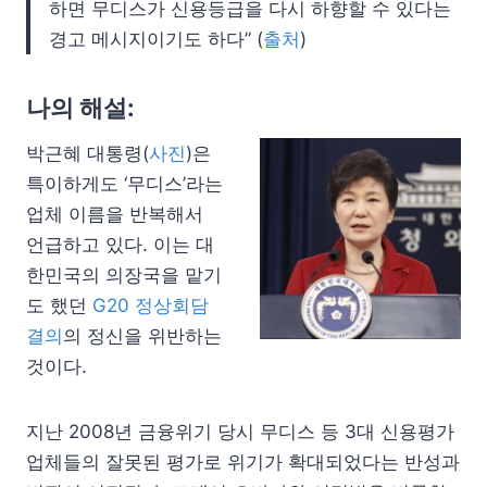
하면 무디스가 신용등급을 다시 하향할 수 있다는
경고 메시지이기도 하다” (
출처
)
나의 해설:
박근혜 대통령(
사진
)은
특이하게도 ‘무디스’라는
업체 이름을 반복해서
언급하고 있다. 이는 대
한민국의 의장국을 맡기
도 했던
G20 정상회담
결의
의 정신을 위반하는
것이다.
지난 2008년 금융위기 당시 무디스 등 3대 신용평가
업체들의 잘못된 평가로 위기가 확대되었다는 반성과