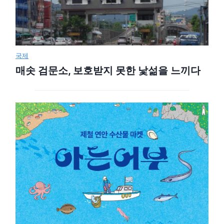
국제
매솟 검문소, 보호받지 못한 낯섦을 느끼다