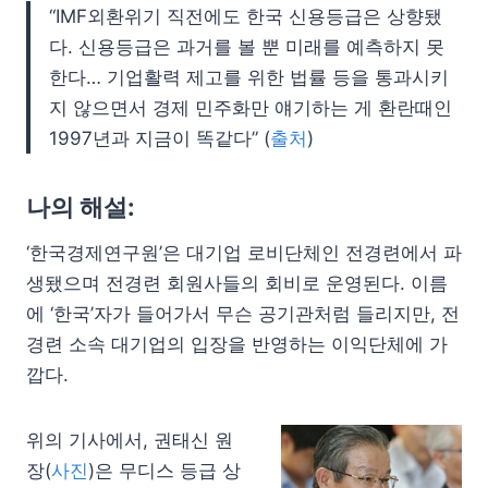
“IMF외환위기 직전에도 한국 신용등급은 상향됐
다. 신용등급은 과거를 볼 뿐 미래를 예측하지 못
한다… 기업활력 제고를 위한 법률 등을 통과시키
지 않으면서 경제 민주화만 얘기하는 게 환란때인
1997년과 지금이 똑같다” (
출처
)
나의 해설:
‘한국경제연구원’은 대기업 로비단체인 전경련에서 파
생됐으며 전경련 회원사들의 회비로 운영된다. 이름
에 ‘한국’자가 들어가서 무슨 공기관처럼 들리지만, 전
경련 소속 대기업의 입장을 반영하는 이익단체에 가
깝다.
위의 기사에서, 권태신 원
장(
사진
)은 무디스 등급 상