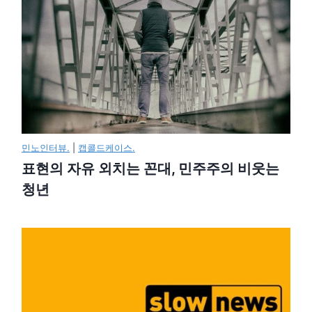
민노인터뷰.
|
캡콜드케이스.
표현의 자유 외치는 꼰대, 민주주의 비웃는
청년