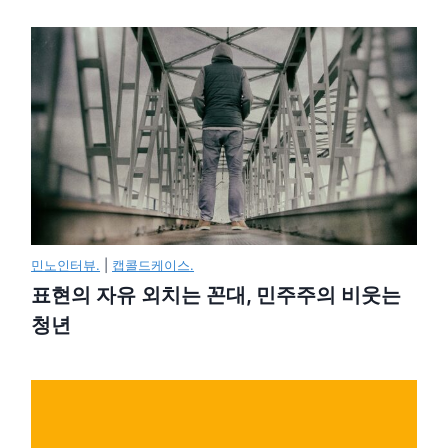
민노인터뷰.
|
캡콜드케이스.
표현의 자유 외치는 꼰대, 민주주의 비웃는
청년