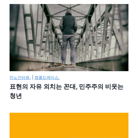
민노인터뷰.
|
캡콜드케이스.
표현의 자유 외치는 꼰대, 민주주의 비웃는
청년