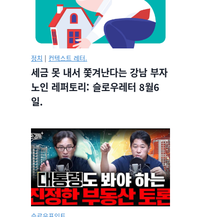
정치
|
컨텍스트 레터.
세금 못 내서 쫓겨난다는 강남 부자
노인 레퍼토리: 슬로우레터 8월6
일.
슬로우포인트