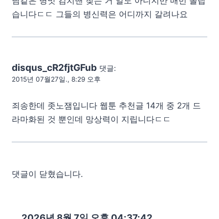
님같은 병맛 김치맨 찾는 거 일도 아니지만 매번 놀랍
습니다ㄷㄷ 그들의 병신력은 어디까지 갈려나요
disqus_cR2fjtGFub
댓글:
2015년 07월27일., 8:29 오후
죄송한데 좃노잼입니다 웹툰 추천글 14개 중 2개 드
라마화된 것 뿐인데 망상력이 지립니다ㄷㄷ
댓글이 닫혔습니다.
2026년 8월 7일 오후 04:37:43