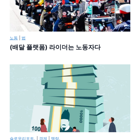
노동
|
법
(배달 플랫폼) 라이더는 노동자다
슬로우리포트.
|
경제
|
맥락.