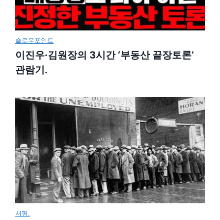
슬로우포인트
이진우·김원장의 3시간 ‘부동산 끝장토론’
관람기.
서평.