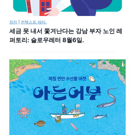
정치
|
컨텍스트 레터.
세금 못 내서 쫓겨난다는 강남 부자 노인 레
퍼토리: 슬로우레터 8월6일.