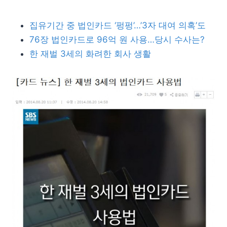
집유기간 중 법인카드 ‘펑펑’…’3자 대여 의혹’도
76장 법인카드로 96억 원 사용…당시 수사는?
한 재벌 3세의 화려한 회사 생활