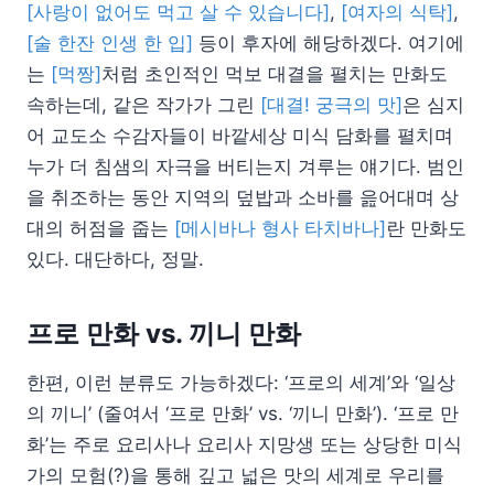
[사랑이 없어도 먹고 살 수 있습니다]
,
[여자의 식탁]
,
[술 한잔 인생 한 입]
등이 후자에 해당하겠다. 여기에
는
[먹짱]
처럼 초인적인 먹보 대결을 펼치는 만화도
속하는데, 같은 작가가 그린
[대결! 궁극의 맛]
은 심지
어 교도소 수감자들이 바깥세상 미식 담화를 펼치며
누가 더 침샘의 자극을 버티는지 겨루는 얘기다. 범인
을 취조하는 동안 지역의 덮밥과 소바를 읊어대며 상
대의 허점을 줍는
[메시바나 형사 타치바나]
란 만화도
있다. 대단하다, 정말.
프로 만화 vs. 끼니 만화
한편, 이런 분류도 가능하겠다: ‘프로의 세계’와 ‘일상
의 끼니’ (줄여서 ‘프로 만화’ vs. ‘끼니 만화’). ‘프로 만
화’는 주로 요리사나 요리사 지망생 또는 상당한 미식
가의 모험(?)을 통해 깊고 넓은 맛의 세계로 우리를