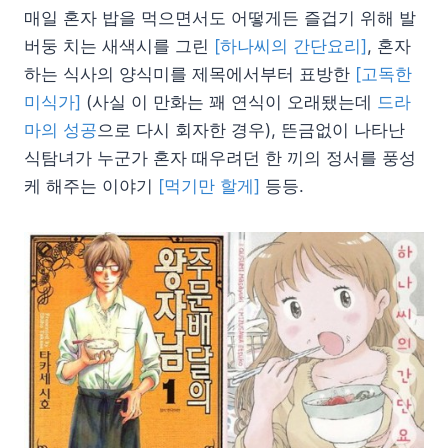
매일 혼자 밥을 먹으면서도 어떻게든 즐겁기 위해 발
버둥 치는 새색시를 그린
[하나씨의 간단요리]
, 혼자
하는 식사의 양식미를 제목에서부터 표방한
[고독한
미식가]
(사실 이 만화는 꽤 연식이 오래됐는데
드라
마의 성공
으로 다시 회자한 경우), 뜬금없이 나타난
식탐녀가 누군가 혼자 때우려던 한 끼의 정서를 풍성
케 해주는 이야기
[먹기만 할게]
등등.