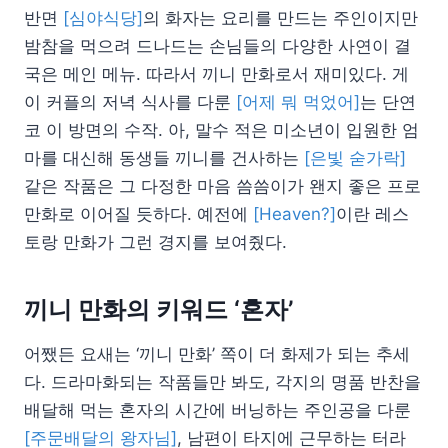
반면
[심야식당]
의 화자는 요리를 만드는 주인이지만
밤참을 먹으려 드나드는 손님들의 다양한 사연이 결
국은 메인 메뉴. 따라서 끼니 만화로서 재미있다. 게
이 커플의 저녁 식사를 다룬
[어제 뭐 먹었어]
는 단연
코 이 방면의 수작. 아, 말수 적은 미소년이 입원한 엄
마를 대신해 동생들 끼니를 건사하는
[은빛 숟가락]
같은 작품은 그 다정한 마음 씀씀이가 왠지 좋은 프로
만화로 이어질 듯하다. 예전에
[Heaven?]
이란 레스
토랑 만화가 그런 경지를 보여줬다.
끼니 만화의 키워드 ‘혼자’
어쨌든 요새는 ‘끼니 만화’ 쪽이 더 화제가 되는 추세
다. 드라마화되는 작품들만 봐도, 각지의 명품 반찬을
배달해 먹는 혼자의 시간에 버닝하는 주인공을 다룬
[주문배달의 왕자님]
, 남편이 타지에 근무하는 터라