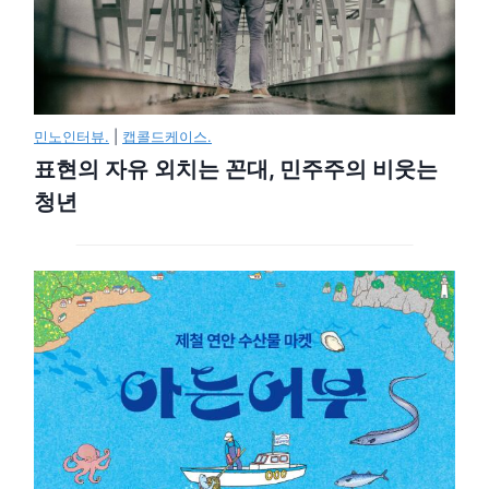
민노인터뷰.
|
캡콜드케이스.
표현의 자유 외치는 꼰대, 민주주의 비웃는
청년