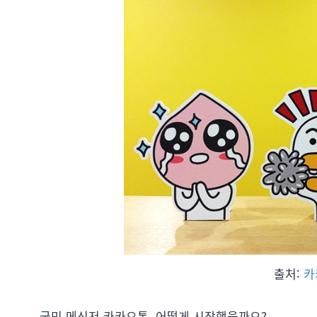
출처:
카
국민 메신저 카카오톡. 어떻게 시작했을까요?