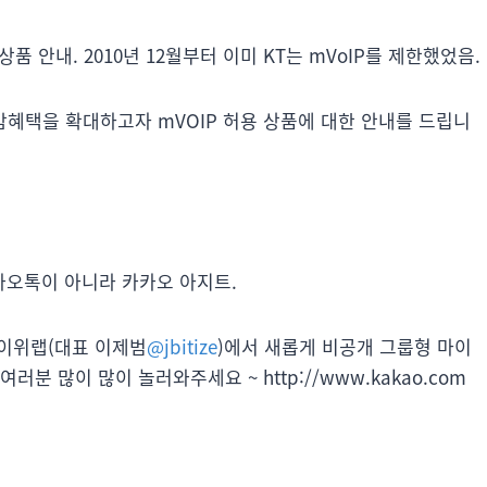
상품 안내. 2010년 12월부터 이미 KT는 mVoIP를 제한했었음.
감혜택을 확대하고자 mVOIP 허용 상품에 대한 안내를 드립니
카오톡이 아니라 카카오 아지트.
아이위랩(대표 이제범
@jbitize
)에서 새롭게 비공개 그룹형 마이
 많이 많이 놀러와주세요 ~ http://www.kakao.com