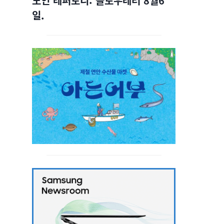
노인 레퍼토리: 슬로우레터 8월6
일.