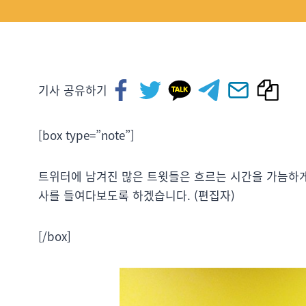
기사 공유하기
[box type=”note”]
트위터에 남겨진 많은 트윗들은 흐르는 시간을 가늠하게 
사를 들여다보도록 하겠습니다. (편집자)
[/box]