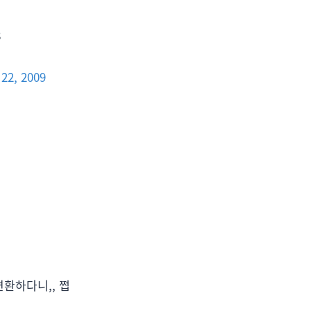
8
22, 2009
환하다니,, 쩝