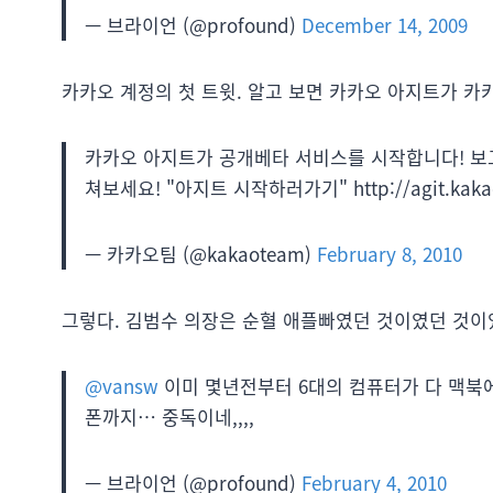
— 브라이언 (@profound)
December 14, 2009
카카오 계정의 첫 트윗. 알고 보면 카카오 아지트가 카
카카오 아지트가 공개베타 서비스를 시작합니다! 보고
쳐보세요! "아지트 시작하러가기" http://agit.kaka
— 카카오팀 (@kakaoteam)
February 8, 2010
그렇다. 김범수 의장은 순혈 애플빠였던 것이였던 것이였
@vansw
이미 몇년전부터 6대의 컴퓨터가 다 맥북
폰까지… 중독이네,,,,
— 브라이언 (@profound)
February 4, 2010