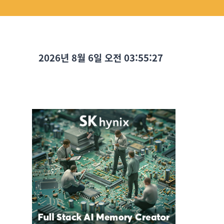
2026년 8월 6일 오전 03:55:28