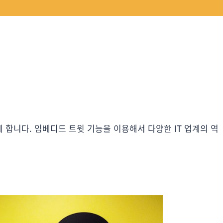
합니다. 임베디드 트윗 기능을 이용해서 다양한 IT 업계의 역