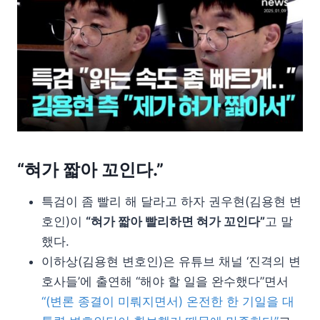
“혀가 짧아 꼬인다.”
특검이 좀 빨리 해 달라고 하자 권우현(김용현 변
호인)이
“혀가 짧아 빨리하면 혀가 꼬인다”
고 말
했다.
이하상(김용현 변호인)은 유튜브 채널 ‘진격의 변
호사들’에 출연해 “해야 할 일을 완수했다”면서
“(변론 종결이 미뤄지면서) 온전한 한 기일을 대