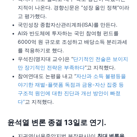
지적이 나온다. 경향신문은 “성장 올인 정책”이라
고 평가했다.
국민성장 종합자산관리계좌(ISA)를 만든다.
AI와 반도체에 투자하는 국민 참여형 펀드를
6000억 원 규모로 조성하고 배당소득 분리과세
를 적용하기로 했다.
우석진(명지대 교수)은 “
단기적인 전술은 보이지
만 장기적인 전략은 부족하다
”고 지적했다.
참여연대도 논평을 내고 “
자산과 소득 불평등을
야기한 재벌-플랫폼 독점과 금융-자산 집중 등
구조적 원인에 대한 진단과 개선 방안이 빠졌
다”
고 지적했다.
윤석열 변론 종결 13일로 연기.
지귀연(서울중앙지법 부장판사)이
침대 변론을