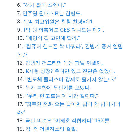
“혀가 짧아 꼬인다.”
민주당 원내대표는 한병도.
신임 최고위원은 친청:친명=2:1.
1억 원 의혹에도 CES 다녀오는 패기.
“애당의 길 고민해 달라.”
“컴퓨터 핸드폰 싹 바꿔라”, 김병기 증거 인멸
논란.
김병기 건드리면 녹음 파일 꺼낼까.
K자형 성장? 우려만 있고 진단은 없었다.
“반도체 클러스터 강제로 옮기지 않는다.”
누가 북한에 무인기를 보냈나.
“‘우리 편’고르는 데 시간 걸린다.”
“집주인 전화 오는 날이면 밥이 안 넘어가더
라.”
국민 의견은 “이혜훈 적합하다” 16%뿐.
검-경 어벤져스의 결말.