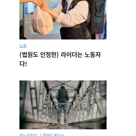
노동
(법원도 인정한) 라이더는 노동자
다!
민노인터뷰.
|
캡콜드케이스.