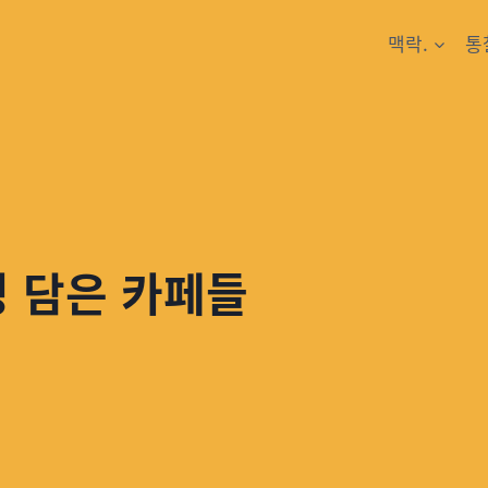
맥락.
통
경 담은 카페들