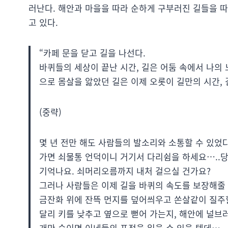
러난다. 해안과 마을을 따라 순하게 구부러진 길들을 따
고 있다.
“카페 문을 닫고 길을 나선다.
바퀴들의 세상이 끝난 시간, 길은 어둠 속에서 나의
으로 몸살을 앓았던 길은 이제 오롯이 길만의 시간,
(중략)
몇 년 전만 해도 사람들의 발소리와 소통할 수 있었다
가면 쇠물통 언덕이니 거기서 다리쉼을 하세요…..
기억나요. 쇠머리오름까지 내처 걸으실 건가요?
그러나 사람들은 이제 길을 바퀴의 속도를 보장해줄 
금잔화 위에 잔뜩 먼지를 덮어씌우고 쏜살같이 질주
달리 키를 낮추고 옆으로 뻗어 가는지, 해안에 널브
개만 숙이면 이네들의 표정을 읽을 수 있을 텐데…..