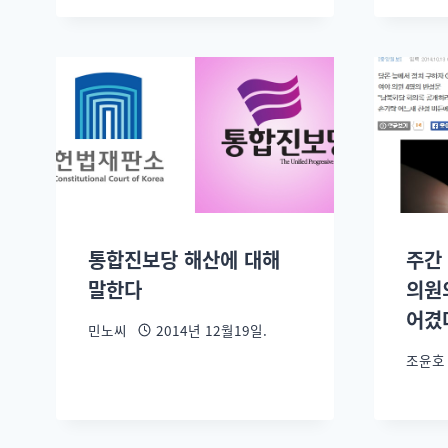
통합진보당 해산에 대해
주간
말한다
의원
어겼
민노씨
2014년 12월19일.
조윤호