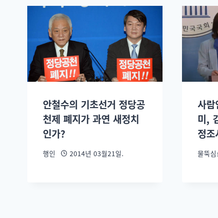
안철수의 기초선거 정당공
사람
천제 폐지가 과연 새정치
미,
인가?
정조
행인
2014년 03월21일.
물뚝심