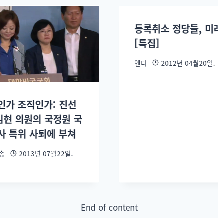
등록취소 정당들, 미
[특집]
엔디
2012년 04월20일.
인가 조직인가: 진선
 김현 의원의 국정원 국
사 특위 사퇴에 부쳐
송
2013년 07월22일.
End of content