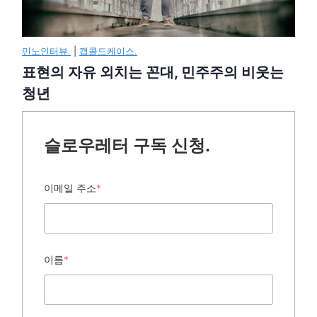
민노인터뷰.
|
캡콜드케이스.
표현의 자유 외치는 꼰대, 민주주의 비웃는
청년
슬로우레터 구독 신청.
이메일 주소
*
이름
*