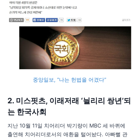
중앙일보, “나는 헌법을 어겼다”
2. 미스핏츠, 이래저래 ‘늴리리 쌍년’되
는 한국사회
지난 10월 11일 치어리더 박기량이 MBC 세 바퀴에
출연해 치어리더로서의 애환을 털어놨다. 아빠뻘 관