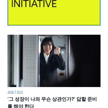
경제
|
정치
‘그 성장이 나와 무슨 상관인가?’ 답할 준비
를 해야 한다