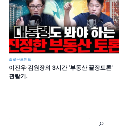
슬로우포인트
이진우·김원장의 3시간 ‘부동산 끝장토론’
관람기.