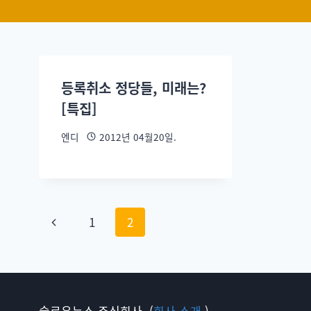
등록취소 정당들, 미래는?
[특집]
엔디
2012년 04월20일.
1
2
슬로우뉴스 주식회사. (
회사 소개.
)