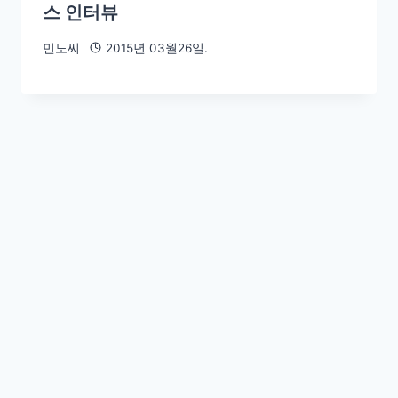
스 인터뷰
민노씨
2015년 03월26일.
주간 뉴스 큐레이션: 마우나 리조트 참사
1년, 아무도 책임지지 않는 죽음