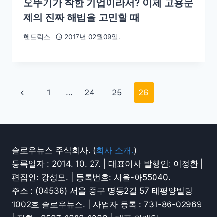
오뚜기가 착한 기업이라서? 이제 고용문
제의 진짜 해법을 고민할 때
헨드릭스
2017년 02월09일.
1
…
24
25
26
슬로우뉴스 주식회사. (
회사 소개.
)
등록일자 : 2014. 10. 27. | 대표이사 발행인: 이정환 |
편집인: 강성모. | 등록번호: 서울-아55040.
주소 : (04536) 서울 중구 명동2길 57 태평양빌딩
1002호 슬로우뉴스. | 사업자 등록 : 731-86-02969