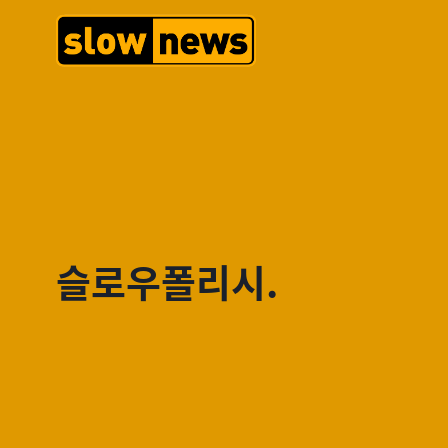
슬로우폴리시.