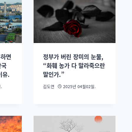
툭하면
정부가 버린 장미의 눈물,
한국
“화훼 농가 다 말라죽으란
이유.
말인가.”
.
김도연
2025년 04월02일.