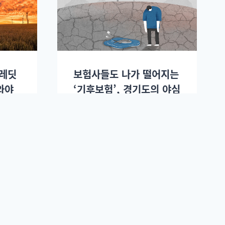
크레딧
보험사들도 나가 떨어지는
와야
‘기후보험’, 경기도의 야심
찬 도전.
.
김도연
2025년 03월07일.