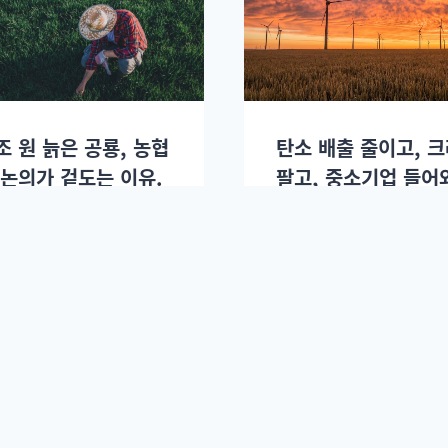
조 원 늙은 공룡, 농협
탄소 배출 줄이고, 
 논의가 겉도는 이유.
팔고, 중소기업 들어
판이 커진다.
2025년 03월18일.
김도연
2025년 03월16일