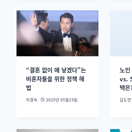
“결혼 없이 애 낳겠다”는
노인 
비혼자들을 위한 정책 해
vs.
법
택은
이경숙
2025년 05월23일.
김도연