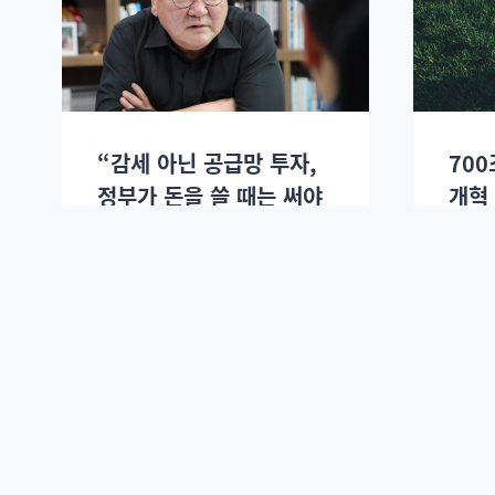
“감세 아닌 공급망 투자,
700
정부가 돈을 쓸 때는 써야
개혁
한다.”
이정환
김도연
2025년 03월27일.