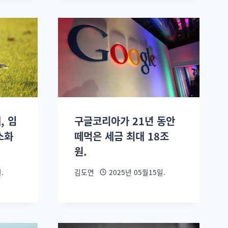
, 임
구글코리아가 21년 동안
소화
떼먹은 세금 최대 18조
원.
.
김도연
2025년 05월15일.