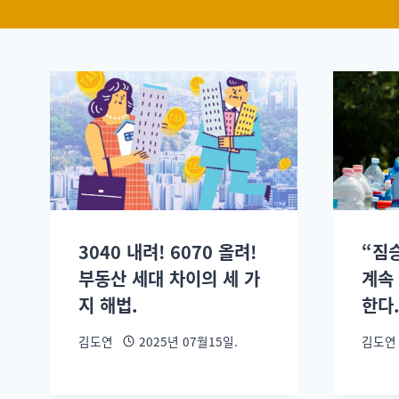
3040 내려! 6070 올려!
“짐
부동산 세대 차이의 세 가
계속
지 해법.
한다.
김도연
2025년 07월15일.
김도연