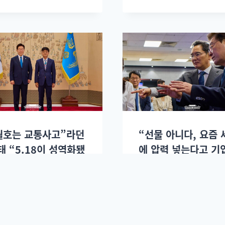
월호는 교통사고”라던
“선물 아니다, 요즘 
태 “5.18이 성역화됐
에 압력 넣는다고 기
 막말 논란: 슬로우레
옮겨오는 데가 어디 
월6일.
나”: 슬로우레터 7월
2026년 07월06일.
이정환
2026년 07월03일