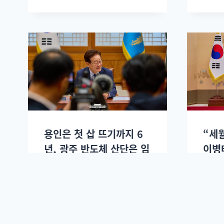
용인은 첫 삽 뜨기까지 6
“세
년, 광주 반도체 산단은 임
이병
기 안에 완공 목표: 슬로우
다”
레터 7월7일.
터 7
이정환
2026년 07월07일.
이정환