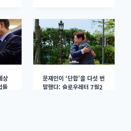
세상
문재인이 ‘단합’을 다섯 번
업들
말했다: 슬로우레터 7월2
있
일.
3일.
이정환
2026년 07월02일.
.