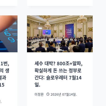
1번,
세수 대박? 800조+알파,
의 생
확실하게 돈 쓰는 정부로
결과
간다: 슬로우레터 7월14
15
일.
이정환
2026년 07월14일.
.