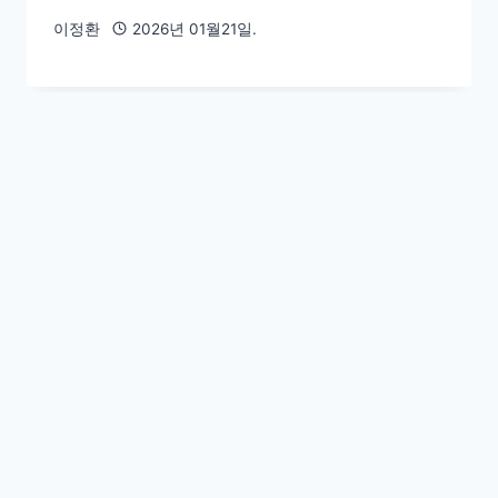
이정환
2026년 01월21일.
정청래 만난 이재명의 돌직구 조크, “혹
시 반명입니까”: 슬로우레터 1월20일.