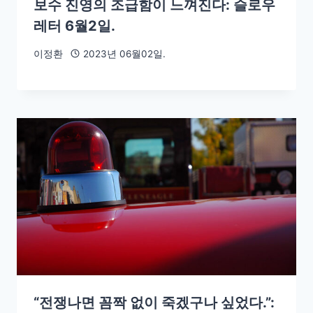
보수 진영의 조급함이 느껴진다: 슬로우
레터 6월2일.
이정환
2023년 06월02일.
“전쟁나면 꼼짝 없이 죽겠구나 싶었다.”: