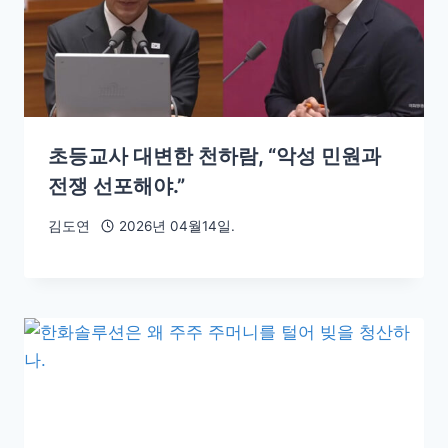
초등교사 대변한 천하람, “악성 민원과
전쟁 선포해야.”
김도연
2026년 04월14일.