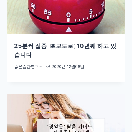
25분씩 집중 ‘뽀모도로’, 10년째 하고 있
습니다
좋은습관연구소
2020년 12월08일.