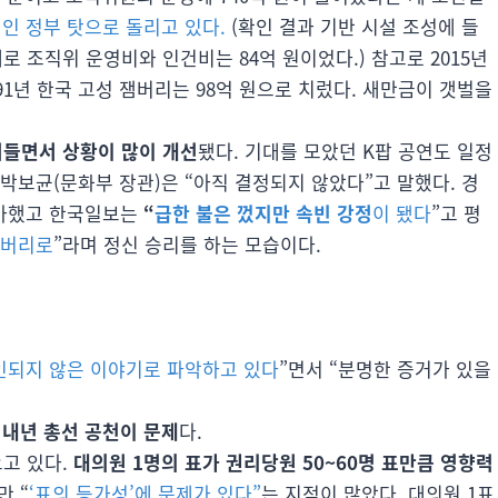
인 정부 탓으로 돌리고 있다.
(확인 결과 기반 시설 조성에 들
제로 조직위 운영비와 인건비는 84억 원이었다.) 참고로 2015년
91년 한국 고성 잼버리는 98억 원으로 치렀다. 새만금이 갯벌을
려들면서 상황이 많이 개선
됐다. 기대를 모았던 K팝 공연도 일정
 박보균(문화부 장관)은 “아직 결정되지 않았다”고 말했다. 경
가했고 한국일보는
“
급한 불은 껐지만 속빈 강정
이 됐다
”고 평
잼버리로
”라며 정신 승리를 하는 모습이다.
인되지 않은 이야기로 파악하고 있다
”면서 “분명한 증거가 있을
 내년 총선 공천이 문제
다.
고 있다.
대의원 1명의 표가 권리당원 50~60명 표만큼 영향력
만 “
‘표의 등가성’에 문제가 있다”
는 지적이 많았다. 대의원 1표