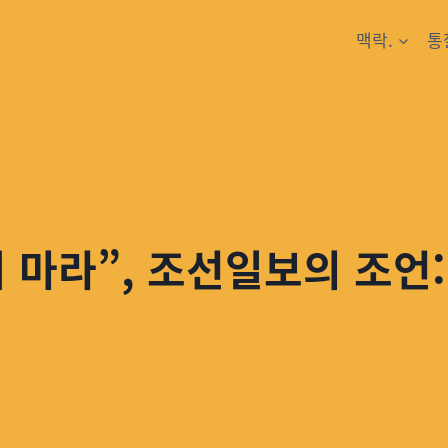
맥락.
통
 마라”, 조선일보의 조언: