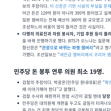
보의 주장이다.
이 신문은 기반 시설의 부실을 문재
어간 돈은 129억 원이 아니라 395억 원이었고 실
일본 잼버리는 전체 예산이 380억 원 규모였고 19
조성하느라 비용이 많이 들어간 것은 사실이다.
다행히 의료진과 자원 봉사자, 기업 후원 등이 몰
을 바꿔 진행하기로 했다. BTS가 오느냐는 질문에
향신문은
“
관광으로 바뀌는 파행 잼버리
”
라고 평
가했다. 조선일보는 “
새만금 잼버리에서 코리아 
민주당 돈 봉투 연루 의원 최소 19명.
검찰의 주장이다. 박광온(민주당 원내대표)은 “
확
때 이야기해야 한다”고 말했다.
검찰 수사와 재판까지 한참 시간이 걸릴 텐데
당장
민주당은 대의원제 개편을 두고도 갈등이 터져나오
을 갖는 건 지역 정당의 한계를 극복하기 위해서지