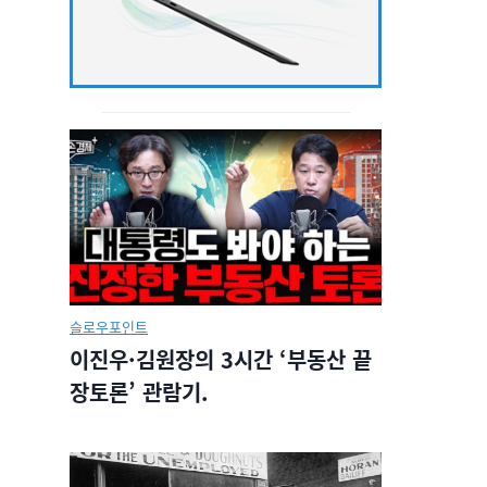
슬로우포인트
이진우·김원장의 3시간 ‘부동산 끝
장토론’ 관람기.