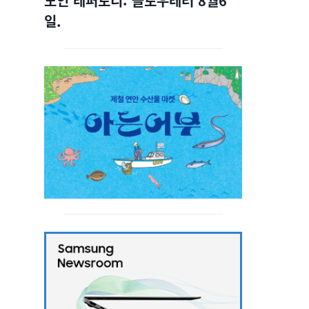
노인 레퍼토리: 슬로우레터 8월6
일.