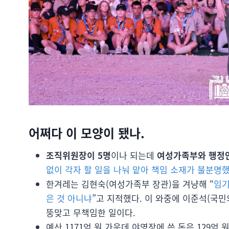
어쩌다 이 모양이 됐나.
조직위원장이 5명
이나 되는데
여성가족부와 행정안
없이 각자 할 일을 나눠 맡아 책임 소재가 불분명
한겨레는 김현숙(여성가족부 장관)을 겨냥해 “
임기
은 것 아니냐
”고 지적했다. 이 와중에 이준석(국
뚱맞고 무책임한 일이다.
예산 1171억 원 가운데 야영장에 쓴 돈은 129억