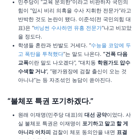
민주당이 “교육 문외한”이라고 비판하자 국민의
힘이 “입시 비리 의혹을 수사 지휘한 전문가”라고
반박한 것도 논란이 됐다. 이준석(전 국민의힘 대
표)은 “
버닝썬 수사하면 유흥 전문가
”냐고 비꼬았
을 정도다.
학생들 혼란과 반발도 거세다. “
수능을 코앞에 두
고 폭탄을 투척했다
”는 말도 나온다.
“건폭 다음
교폭
이란 말도 나오겠다”, “대치동
학원가도 압수
수색할 거냐
”, “평가원장에 검찰 출신이 오는 것
아니냐”는 등 자조섞인 농담이 쏟아진다.
“불체포 특권 포기하겠다.”
원래 이재명(민주당 대표)의
대선 공약
이었다. 사
실 불체포 특권은 이재명이
포기하고 말고 할 게
아니라 어차피
검찰이 체포 동의안을 내면
표결