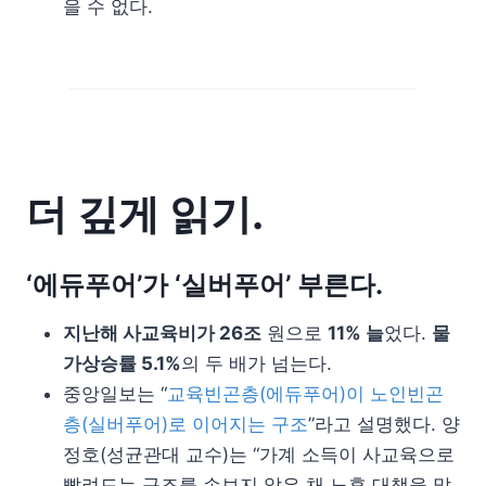
을 수 없다.
더 깊게 읽기.
‘에듀푸어’가 ‘실버푸어’ 부른다.
지난해 사교육비가 26조
원으로
11% 늘
었다.
물
가상승률 5.1%
의 두 배가 넘는다.
중앙일보는 “
교육빈곤층(에듀푸어)이 노인빈곤
층(실버푸어)로 이어지는 구조
”라고 설명했다. 양
정호(성균관대 교수)는 “가계 소득이 사교육으로
빨려드는 구조를 손보지 않은 채 노후 대책을 말