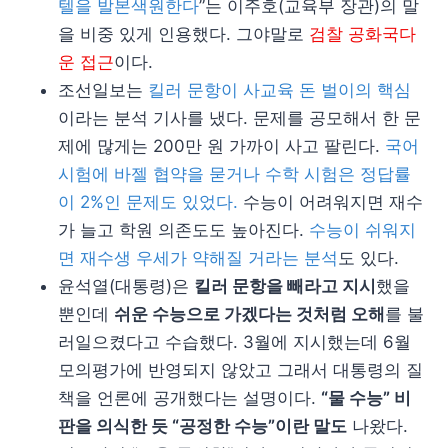
텔을 발본색원한다
”는 이주호(교육부 장관)의 말
을 비중 있게 인용했다. 그야말로
검찰 공화국다
운 접근
이다.
조선일보는
킬러 문항이 사교육 돈 벌이의 핵심
이라는 분석 기사를 냈다. 문제를 공모해서 한 문
제에 많게는 200만 원 가까이 사고 팔린다.
국어
시험에 바젤 협약을 묻거나 수학 시험은 정답률
이 2%인 문제도 있었다.
수능이 어려워지면 재수
가 늘고 학원 의존도도 높아진다.
수능이 쉬워지
면 재수생 우세가 약해질 거라는 분석
도 있다.
윤석열(대통령)은
킬러 문항을 빼라고 지시
했을
뿐인데
쉬운 수능으로 가겠다는 것처럼 오해
를 불
러일으켰다고 수습했다. 3월에 지시했는데 6월
모의평가에 반영되지 않았고 그래서 대통령의 질
책을 언론에 공개했다는 설명이다.
“물 수능” 비
판을 의식한 듯 “공정한 수능”이란 말도
나왔다.