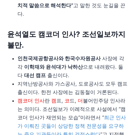
치적 말씀으로 해석한다”
고 말한 것도 눈길을 끈
다.
윤석열도 캠코더 인사? 조선일보까지
불만.
인천국제공항공사와 한국수자원공사
사장에 각
각
이학재와 윤석대가 낙하산
으로 내려왔다. 둘
다
대선 캠프
출신이다.
지역난방공사와 가스공사, 도로공사도 모두 캠프
출신이다. 한전 사장에는 김동철이 거론된다.
캠코더 인사
란
캠
프,
코
드,
더
불어민주당 인사라
는 의미다. 조선일보가 이례적으로 사설에서 “캠
코더 인사가 재연되는 모습”이라면서 “
최근 인사
가 이뤄진 곳들이 상당한 정책 전문성을 요구하
는 중요 기관들이라 특히 걱정스럽다
”고 지적했