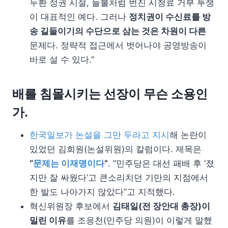
두환 정권 시절, 들불처럼 번진 시청료 거부 투쟁
이 대표적인 예다. 그러나
정치권이 수신료를 방
송 길들이기의 수단으로 삼는 것은 차원이 다른
문제다. 정략적 접근에서 벗어나야 공영방송이
바로 설 수 있다.”
배를 침몰시키는 선장이 무슨 소용인
가.
한국일보가 논설을 그만 두라고 지시
해 논란이
있었던 김희원(논설위원)의 칼럼이다. 제목은
“
문제는 이재명이다
”
. “민주당은 대선 패배 후 ‘졌
지만 잘 싸웠다’고 큰소리치던 기만의 지점에서
한 발도 나아가지 않았다”고 지적했다.
혁신위원장 후보에서
김태일(전 장안대 총장)이
밀린 이유
를 조응천(민주당 의원)이 이렇게 말했