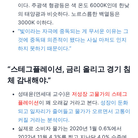
이다. 주광색 형광등은 색 온도 6000K인데 한낮
의 태양광과 비슷하다. 노르스름한 백열등은
3000K 이하다.
“빛이라는 자극에 중독되는 게 무서운 이유는 그
것에 중독돼 의존적이 됐다는 사실 마저도 인지
하지 못하기 때문이다.”
“스테그플레이션, 금리 올리고 경기 침
체 감내해야.”
성태윤(연세대 교수)은
저성장 고물가의 스테그
플레이션
이 꽤 오래갈 거라고 본다.
성장이 둔화
되고 일자리가 줄어들고 물가가 오르면서 고통이
커질 거라는 분석이다.
실제로 소비자 물가는 2020년 1월 0.6%에서
2022년 11월 4.3%를 찍고 지난달 4.0% 수준에