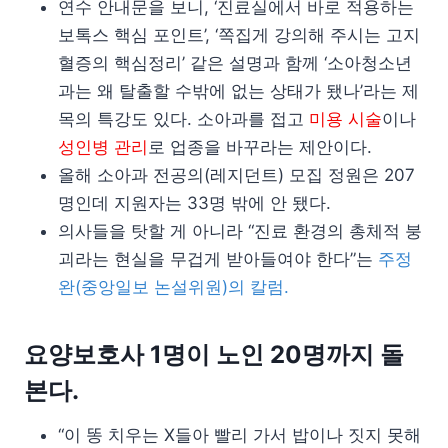
연수 안내문을 보니, ‘진료실에서 바로 적용하는
보톡스 핵심 포인트’, ‘쪽집게 강의해 주시는 고지
혈증의 핵심정리’ 같은 설명과 함께 ‘소아청소년
과는 왜 탈출할 수밖에 없는 상태가 됐나’라는 제
목의 특강도 있다. 소아과를 접고
미용 시술
이나
성인병 관리
로 업종을 바꾸라는 제안이다.
올해 소아과 전공의(레지던트) 모집 정원은 207
명인데 지원자는 33명 밖에 안 됐다.
의사들을 탓할 게 아니라 “진료 환경의 총체적 붕
괴라는 현실을 무겁게 받아들여야 한다”는
주정
완(중앙일보 논설위원)의 칼럼.
요양보호사 1명이 노인 20명까지 돌
본다.
“이 똥 치우는 X들아 빨리 가서 밥이나 짓지 못해