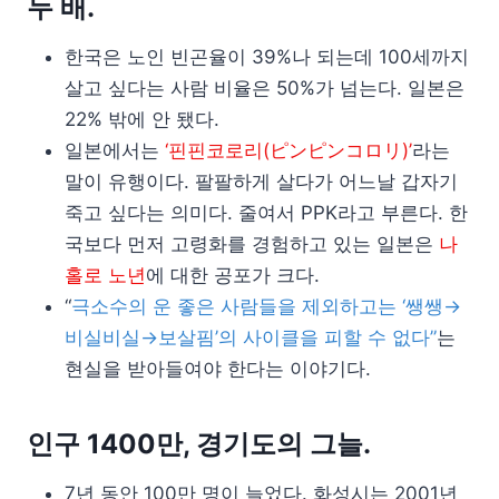
두 배.
한국은 노인 빈곤율이 39%나 되는데 100세까지
살고 싶다는 사람 비율은 50%가 넘는다. 일본은
22% 밖에 안 됐다.
일본에서는
‘핀핀코로리(ピンピンコロリ)’
라는
말이 유행이다. 팔팔하게 살다가 어느날 갑자기
죽고 싶다는 의미다. 줄여서 PPK라고 부른다. 한
국보다 먼저 고령화를 경험하고 있는 일본은
나
홀로 노년
에 대한 공포가 크다.
“
극소수의 운 좋은 사람들을 제외하고는 ‘쌩쌩→
비실비실→보살핌’의 사이클을 피할 수 없다”
는
현실을 받아들여야 한다는 이야기다.
인구 1400만, 경기도의 그늘.
7년 동안 100만 명이 늘었다. 화성시는 2001년