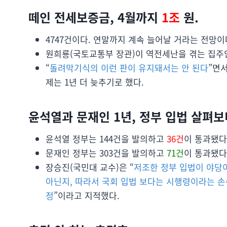
떼인 전세보증금, 4월까지
1조
원.
4747건이다. 연말까지 계속 늘어날 거라는 전망이
원희룡(국토교통부 장관)이 역전세난을 겪는 집주
“
돌려막기식의 이런 판이 유지돼서는 안 된다
”면
제는 1년 더 늦추기로 했다.
윤석열과 문재인 1년, 정부 입법 살펴보
윤석열 정부는 144건을 발의하고
36건
이 통과됐다
문재인 정부는 303건을 발의하고
71건
이 통과됐다
장승진(국민대 교수)은 “
저조한 정부 입법이 야당
아닌지, 따라서 국회 입법 보다는 시행령이라는 손
정
”이라고 지적했다.