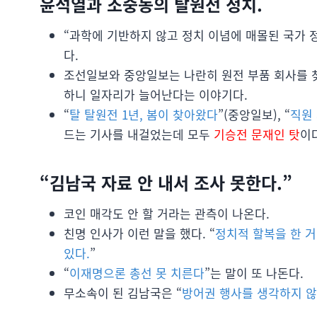
윤석열과 조중동의 탈원전 정치.
“과학에 기반하지 않고 정치 이념에 매몰된 국가 
다.
조선일보와 중앙일보는 나란히 원전 부품 회사를 찾
하니 일자리가 늘어난다는 이야기다.
“
탈 탈원전 1년, 봄이 찾아왔다
”(중앙일보), “
직원
드는 기사를 내걸었는데 모두
기승전 문재인 탓
이
“김남국 자료 안 내서 조사 못한다.”
코인 매각도 안 할 거라는 관측이 나온다.
친명 인사가 이런 말을 했다. “
정치적 할복을 한 
있다.
”
“
이재명으론 총선 못 치른다
”는 말이 또 나돈다.
무소속이 된 김남국은 “
방어권 행사를 생각하지 않